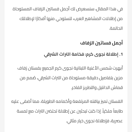
في هذا المقال، سنسعرض لك أجمل فساتين الزفاف المستوحاة
من إطلالات المشاهير العرب، لتستوحي منها أفكارًا لإطلالتك
الحالمة.
أجمل فساتين الزفاف
1. إطلالة نجوى كرم: فخامة التراث الشرقي
أبهرت شمس الأغنية اللبنانية نجوى كرم الجميع بفستان زفاف
مزين بتفاصيل دقيقة مستوحاة من التراث الشرقي، صُمم من
قماش الدانتيل والتطريز الفاخر.
الفستان تميز بياقته المرتفعة وأكمامه الطويلة، مما أضفى عليه
طابعاً ملكياً. إذا كنتِ تبحثين عن إطلالة تحتضن التراث مع لمسة
عصرية، فإطلالة نجوى خيار مثالي.