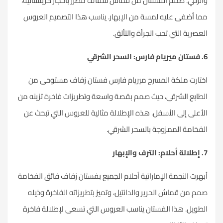
والرقي. صمم الفستان من قماش شفاف مطرز بأحجار كريستالية،
مما أضفى عليه لمسة من الإبهار. يناسب هذا التصميم العروس
العصرية التي تحب الجرأة والتألق.
6. فستان ميريام فارس: السحر الشرقي
اختارت ملكة المسرح ميريام فارس فستان زفاف مستوحى من
الطابع الشرقي، حيث صمم بقصة واسعة وتطريزات فاخرة تزينه من
الأعلى إلى الأسفل. هذه الإطلالة مثالية للعروس التي تبحث عن
الفخامة الممزوجة بالسحر الشرقي.
7. إطلالة أحلام: الترف والإبهار
أبهرت النجمة الإماراتية أحلام الجميع بفستان
زفاف
فائق الفخامة
صمم من قماش الحرير والدانتيل، وتميز بتطريزاته الفاخرة وذيله
الطويل. هذا الفستان يناسب العروس التي تسعى لإطلالة فاخرة