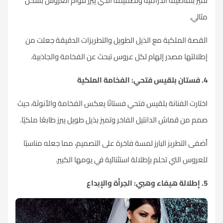
تميز بتفاصيله الدرامية وتصميمه الذي يبرز قوام العروس بشكل
مثالي.
القصة الملكية مع الذيل الطويل والتطريزات الدقيقة جعلت من
إطلالتها مصدر إلهام لكل عروس تبحث عن الفخامة والجاذبية.
4. فستان بلقيس فتحي: الفخامة الملكية
اختارت الفنانة بلقيس فتحي فستانًا يعكس
الفخامة
والأنوثة، حيث
صمم من قماش الدانتيل الفاخر وتميز بذيل طويل يبرز طابعًا ملكيًا.
أضفى التطريز البارز لمسة فاخرة على التصميم، مما جعله مناسبًا
للعروس التي تحلم بإطلالة استثنائية في يومها الكبير.
5. إطلالة هيفاء وهبي: الجرأة والإبداع