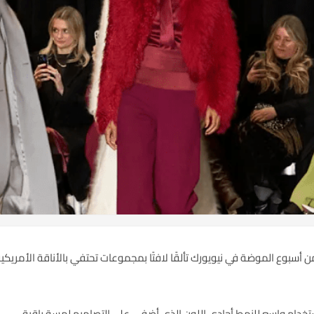
 أسبوع الموضة في نيويورك تألقًا لافتًا بمجموعات تحتفي بالأناقة الأمريك
خدام واسع للنمط أحادي اللون الذي أضفى على التصاميم لمسة راقية.