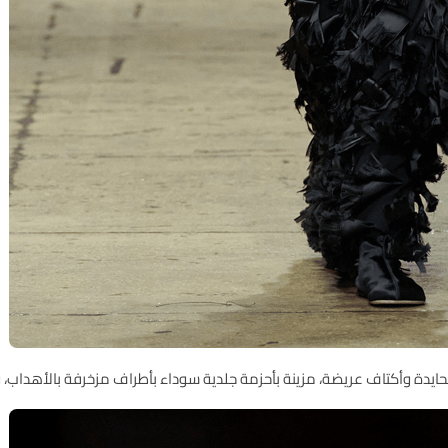
حايدة وأكتاف عريضة، مزينة بأحزمة جلدية سوداء بأطراف مزخرفة بالأهداب، و