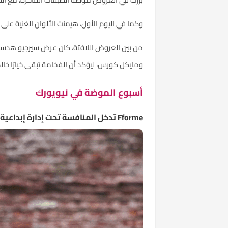
وكما في اليوم الأول، هيمنت الألوان الغنية على 
من بين العروض اللافتة، كان عرض سيرجيو هدسون 
ومايكل كورس، ليؤكد أن الفخامة تبقى خيارًا خال
أسبوع الموضة في نيويورك
Fforme تدخل المنافسة تحت إدارة إبداعية جديدة