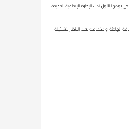
ات الناشئة، لا بد من تميز واضح للنجاح في ساحة نيويورك، وهو ما استطاعت ماركة Fforme تحقيقه في يومها الأول تحت الإدارة الإبداعية الجديدة لـ
قة الهادئة، واستطاعت لفت الأنظار بتشكيلة