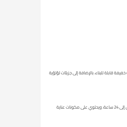
 قابلة للبناء، بالإضافة إلى جزيئات لؤلؤية
يمنح تغطية متوسطة ومظهرًا مضيئًا مع ملمس خفيف يشبه البشرة الطبيعية. يخفي المسام والعيوب ويوحد اللون لمدة تصل إلى 24 ساعة، ويحتوي على مكونات عناية