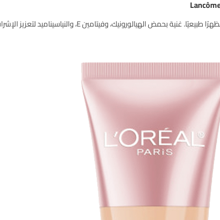
، وفيتامين E، والنياسيناميد لتعزيز الإشراقة وترطيب البشرة وحماية حاجزها الطبيعي.