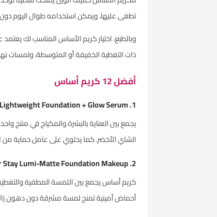
تطغى عليها، ويمكن استخدامه طوال اليوم دون أن ي
وبالطبع، اختيار كريم الأساس المناسب لك يعتمد 
ذات التغطية الخفيفة أو المتوسطة، ولمسات نهائي
أفضل 12 كريم أساس
1. IT Cosmetics CC+ Nude Glow Lightweight Foundation + Glow Serum مع SPF 40
يجمع بين العناية بالبشرة والمكياج في منتج وا
الشاي الأخضر. كما يحتوي على عامل حماية من الشمس
2. Maybelline Super Stay Lumi-Matte Foundation Makeup
كريم أساس يجمع بين اللمسة المطفية والتغطية ا
أحماض أمينية تمنح لمسة مشرقة دون دهون زائ