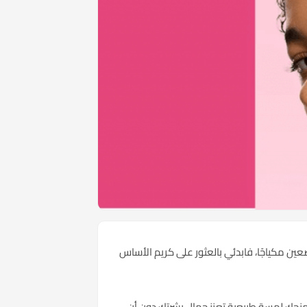
تضعين مكياجًا، فابدئي بالعثور على كريم الأساس
 يمنحك لمسة طبيعية تعزز جمال بشرتك دون أن