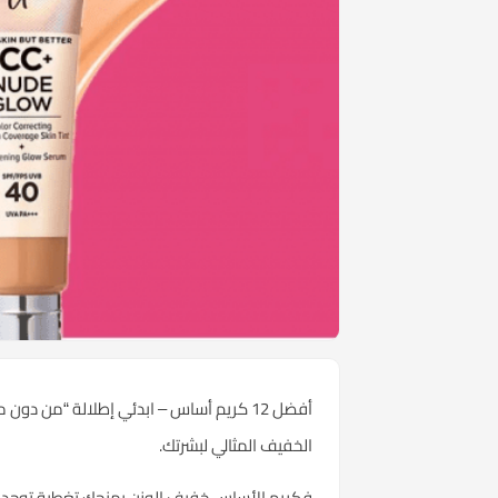
أفضل 12 كريم أساس – ابدئي إطلالة “من د
الخفيف المثالي لبشرتك.
فكريم الأساس خفيف الوزن يمنحك تغطية توحد لون 