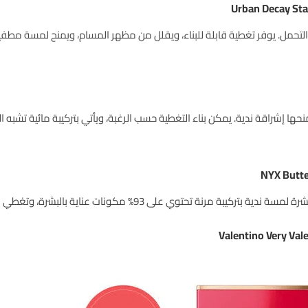
لتحمل. يوفر تغطية قابلة للبناء، ويقلل من مظهر المسام، ويمنح لمسة مطفية
ها إشراقة ندية. يمكن بناء التغطية حسب الرغبة، ويأتي بتركيبة مائية تشبه ا
ى 93% مكونات عناية بالبشرة، وتغطي البشرة طبيعيًا مع حماية SPF 30.
Valentino Very Val