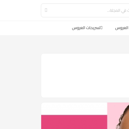
العروس
تسريحات العروس