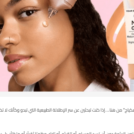
ون مكياج” من هنا…إذا كنت تبحثين عن سر الإطلالة الطبيعية التي تبدو وكأنك لا 
البشرة دون أن تسد المسام، أو تتقشر، أو تترك مظهرًا ثقيلًا أو متكتلًا. بل