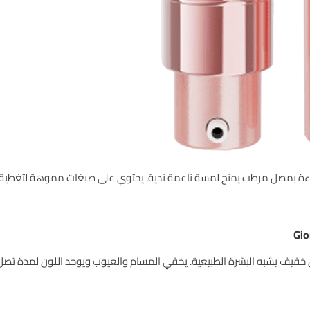
ة بمصل مرطب يمنح لمسة ناعمة ندية. يحتوي على صبغات مموهة لتغطية خفيفة