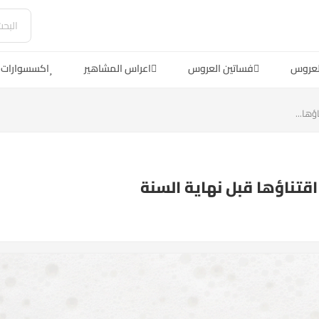
لعروس
فساتين العروس
اعراس المشاهير
اكسسوارات 