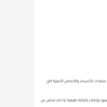
ركب TFC8 الفريد الذي يحتوي على الفيتامينات، مضادات الأكسدة، والأحماض الأمينية التي
Naomi Campb، حيث يساعد في تنعيم البشرة، وتقويتها، وإضفاء إشراقة طبيعية. إذا كنت تبحثين عن