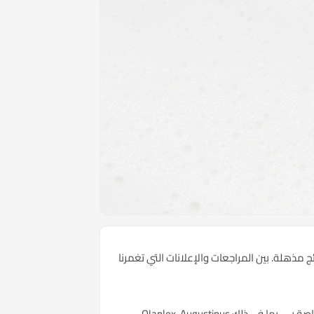
تائج مذهلة. بين المراجعات والإعلانات التي تغمرنا
في هذا المقال، سنشاركك 7 من أبرز منتجات التجميل التي انتشرت بشكل كبير على الإنترنت وأضفتها مؤخرًا إلى سلة التسوق الخاصة بي، بما في ذلك Olaplex، Augustinus