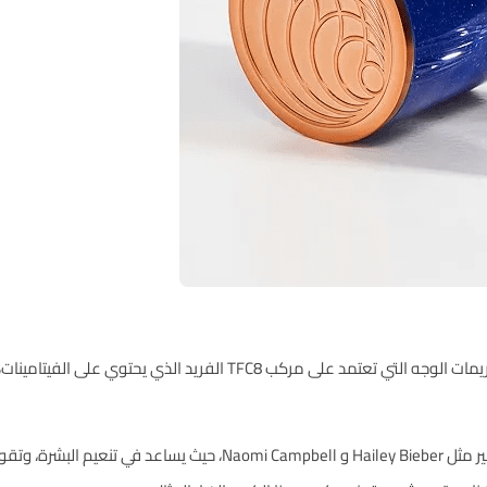
يعد Augustinus Bader The Cream من أشهر كريمات الوجه التي تعتمد على م
هذا المنتج هو المفضل لدى العديد من المشاهير مثل Hailey Bieber و ell