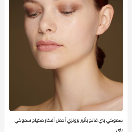
سموكي بني فاتح بأثير برونزي أجمل أفكار مكياج سموكي
بني