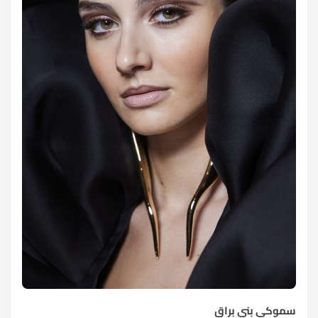
سموكي بني براق