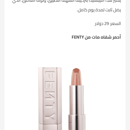
يتميز هذا الليبستيك بتركيبته السهلة التطبيق، ولونه الغامق، الذي
يضل ثابت لمدة يوم كامل.
السعر: 29 دولار
أحمر شفاه مات من FENTY