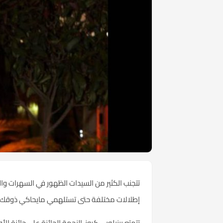
تتجنب الكثير من السيدات الظهور في السهرات وال
إطلالات مختلفة حتى تستلهمي مايحاكي ذوقك.
تتمتع بينيلوبي كروز، النجمة الحائزة على جائزة ا