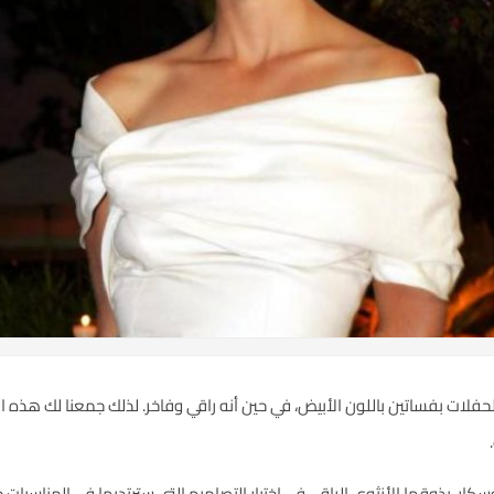
حفلات بفساتين باللون الأبيض، في حين أنه راقي وفاخر. لذلك جمعنا لك هذه ال
لأوسكار، بذوقها الأنثوي الراقي في اختيار التصاميم التي سترتديها في المناسب