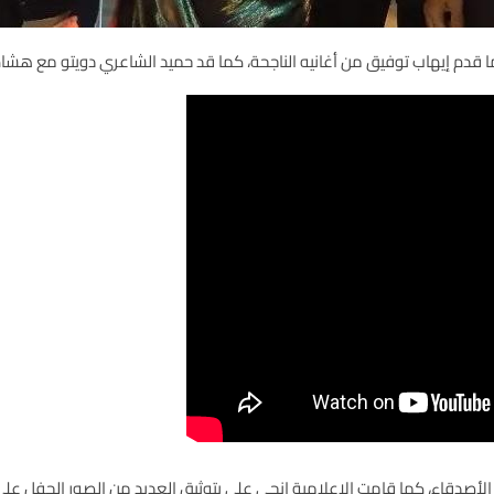
ما قدم إيهاب توفيق من أغانيه الناجحة، كما قد حميد الشاعري دويتو مع هشا
 الأصدقاء، كما قامت الإعلامية انجي علي بتوثيق العديد من الصور الحفل عل