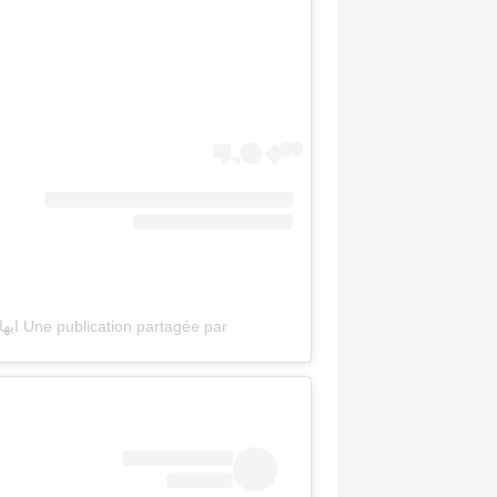
Une publication partagée par ايهاب الحب (@ehab_tawfik_star)