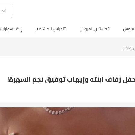
لعروس
فساتين العروس
اعراس المشاهير
اكسسوارات 
زفاف...
فل زفاف ابنته وإيهاب توفيق نجم السهرة!