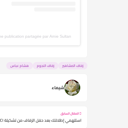
Une publication partagée par Amie Sultan ايمي سلطان (@iesultanofficial
زفاف المشاهير
زفاف النجوم
هشام عباس
شيماء
المقال السابق
استلهمي إطلالتك بعد حفل الزفاف من تشكيلة GUCCI