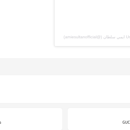
am)
ه