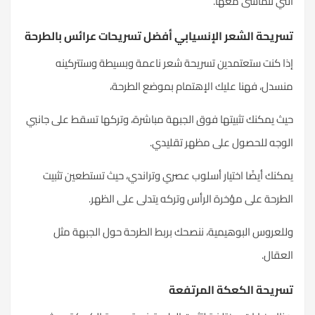
التي تتماشى معها.
تسريحة الشعر الإنسيابي أفضل تسريحات عرائس بالطرحة
إذا كنت ستعتمدين تسريحة شعر ناعمة وبسيطة وستتركينه
منسدل، فهنا عليك الإهتمام بموضع الطرحة،
حيث يمكنك تثبيتها فوق الجبهة مباشرة، وتركها تسقط على جانبي
الوجه للحصول على مظهر تقليدي.
يمكنك أيضًا اختيار أسلوب عصري وتراندي، حيث تستطعين تثبيت
الطرحة
على مؤخرة الرأس وتركه يتدلى على الظهر.
وللعروس البوهيمية، ننصحك بربط الطرحة حول الجبهة مثل
العقال.
تسريحة الكعكة المرتفعة