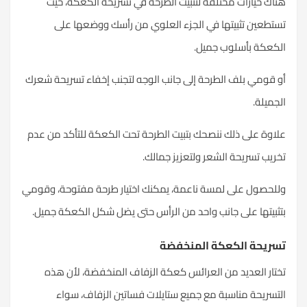
هناك خيارات مختلفة لتثبيت الطرحة في تسريحة الكعكة، حيث
تستطعين تثبيتها في الجزء العلوي من رأسك ووضعها على
الكعكة بأسلوب جميل.
أو قومي بلف الطرحة إلى جانب الوجه لتجنب إخفاء تسريحة شعرك
الجميلة.
علاوة على ذلك ننصحك بتبيت الطرحة تحت الكعكة للتأكد من عدم
تخريب تسريحة الشعر ولتعزيز جمالك.
وللحصول على لمسة ناعمة، يمكنك اختيار طرحة مفتوحة، وقومي
بتثبيتها على جانب واحد من
الرأس
حتى يضل شكل الكعكة جميل.
تسريحة الكعكة المنخفضة
تختار العديد من العرائس كعكة الزفاف المنخفضة، لأن هذه
التسريحة مناسبة مع جميع ستايلات فساتين الزفاف، سواء