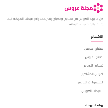
مجلة عروس
كل ما يهم العروس من فساتين ومكياج وتسريحات وآخر صيحات الموضة فيما
يتعلق بالزفاف و مستلزماته
الأقسام
مكياج العروس
نصائح للعروس
فساتين العروس
اعراس المشاهير
اكسسوارات العروس
تسريحات العروس
روابط مهمة