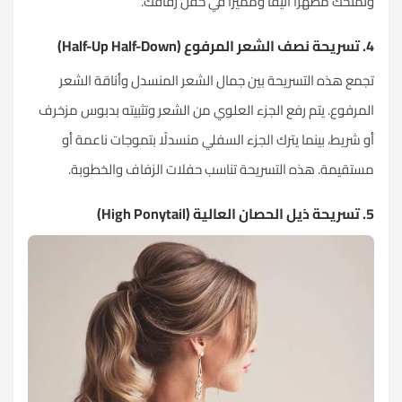
وتمنحك مظهرًا أنيقًا ومميزًا في حفل زفافك.
4. تسريحة نصف الشعر المرفوع (Half-Up Half-Down)
تجمع هذه التسريحة بين جمال الشعر المنسدل وأناقة الشعر
المرفوع. يتم رفع الجزء العلوي من الشعر وتثبيته بدبوس مزخرف
أو شريط، بينما يترك الجزء السفلي منسدلًا بتموجات
ناعمة
أو
مستقيمة. هذه التسريحة تناسب حفلات الزفاف والخطوبة.
5. تسريحة ذيل الحصان العالية (High Ponytail)