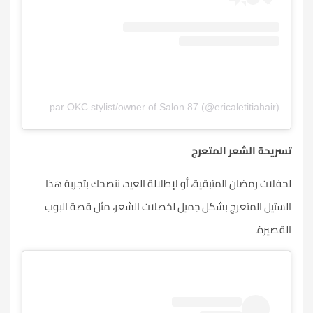
Une publication partagée par OKC stylist/owner of Salon 87 (@ericaletitiahair)
تسريحة الشعر المتعرج
لحفلات رمضان المتبقية، أو لإطلالة العيد، ننصحك بتجربة هذا
الستيل المتعرج بشكل جميل لخصلات الشعر، مثل قصة البوب
القصيرة.