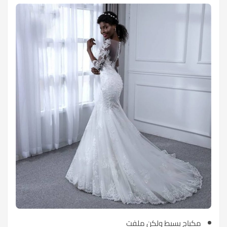
مكياج بسيط ولكن ملفت