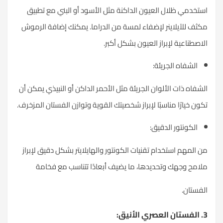
ستخدمي ظلال العيون الداكنة مثل الأسود أو البني مع تطبيق
كثف للآيلاينر لإضفاء لمسة من الدراما. يمكنك إضافة الرموش
لاصطناعية لإبراز العيون بشكل أكبر.
الشفاه الجريئة:
لشفاه ذات الألوان الجريئة مثل الأحمر الداكن أو النبيذي يمكن أن
كون خيارًا مناسبًا لإبراز شخصيتك القوية وتوازن الفستان المزخرف.
الكونتور الدقيق:
ن المهم استخدام تقنيات الكونتور والهايلايتر بشكل دقيق لإبراز
لامح وجهك وتحديدها، ما يضيف أبعادًا تتناسب مع فخامة
لفستان.
لعصري الأنيق: