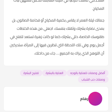
استخدمي ماسكًا مرطبًا في الليلة السابقة للحفل لتسهيل ثبات
المكياج.
جمالك ليلة العمر لا يقاس بكمية المكياج أو فخامة الصالون، بل
بمدى نضارة بشرتك وثقتك بنفسك. اجعلي من هذه الخلطات
طقوسك الخاصة، دللي بشرتك كما لو كانت زهرة تستعد لتفتح في
أجمل يوم. وفي تلك اللحظة التي تنظرين فيها إلى المرآة، ستدركين
أن التوهج الذي يراك به الجميع… جاء من داخلك.
أفضل وصفات للعناية بالوجه
العناية بالبشرة
تفتيح البشرة
وصفات حب الشباب
رهام