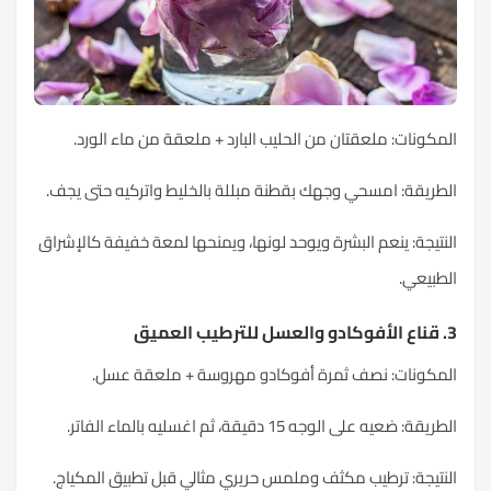
المكونات: ملعقتان من الحليب البارد + ملعقة من ماء الورد.
الطريقة: امسحي وجهك بقطنة مبللة بالخليط واتركيه حتى يجف.
النتيجة: ينعم البشرة ويوحد لونها، ويمنحها لمعة خفيفة كالإشراق
الطبيعي.
3. قناع الأفوكادو والعسل للترطيب العميق
المكونات: نصف ثمرة أفوكادو مهروسة + ملعقة عسل.
الطريقة: ضعيه على الوجه 15 دقيقة، ثم اغسليه بالماء الفاتر.
النتيجة: ترطيب مكثف وملمس حريري مثالي قبل تطبيق المكياج.