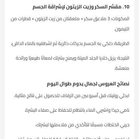
10. مقشر السكر وزيت الزيتون لإشراقة الجسم
المكونات: 3 ملاعق سكر + ملعقتان من زيت الزيتون + قطرات من
الليمون.
الطريقة: دلكي به الجسم بحركات دائرية ثم اشطفيه بالماء الدافئ.
النتيجة: يزيل خلايا الجلد الميتة ويمنح بشرتك لمعانًا طبيعيًا ورائحة
منعشة.
نصائح العروس لجمال يدوم طوال اليوم
ابدئي روتينك قبل أسبوعين من الزفاف للحصول على نتائج مثالية.
نامي جيدًا واشربي الماء بانتظام للحفاظ على صفاء البشرة.
جربي الخلطات مسبقًا لتتأكدي من ملاءمتها لبشرتك.