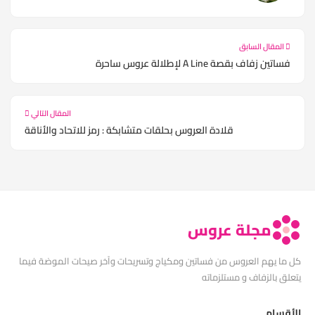
المقال السابق
فساتين زفاف بقصة A Line لإطلالة عروس ساحرة
المقال التالي
قلادة العروس بحلقات متشابكة : رمز للاتحاد والأناقة
مجلة عروس
كل ما يهم العروس من فساتين ومكياج وتسريحات وآخر صيحات الموضة فيما
يتعلق بالزفاف و مستلزماته
الأقسام