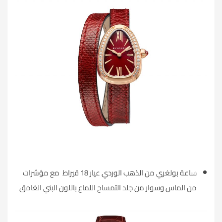
ساعة بولغري من الذهب الوردي عيار 18 قيراط مع مؤشرات
من الماس وسوار من جلد التمساح اللماع باللون البني الغامق