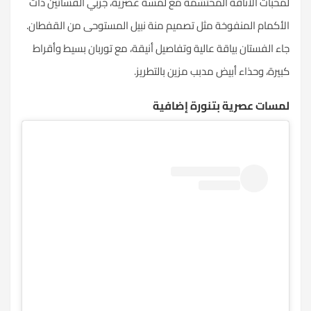
لمحبات الأناقة المحتشمة مع لمسة عصرية، جربي الفساتين ذات
الأكمام المنفوخة مثل تصميم منة نبيل المستوحى من القفطان.
جاء الفستان بياقة عالية وتفاصيل أنيقة، مع توربان بسيط وأقراط
كبيرة، وحذاء أبيض مدبب مزين بالتطريز.
لمسات عصرية بتنورة إضافية