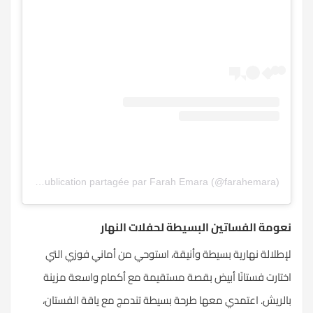
Une publication partagée par Farah Emara (@farahemara)
نعومة الفساتين البسيطة لحفلات النهار
لإطلالة نهارية بسيطة وأنيقة، استوحي من أماني فوزي التي
اختارت فستانًا أبيض بقصة مستقيمة مع أكمام واسعة مزينة
بالريش. اعتمدي معها طرحة بسيطة تندمج مع ياقة الفستان،