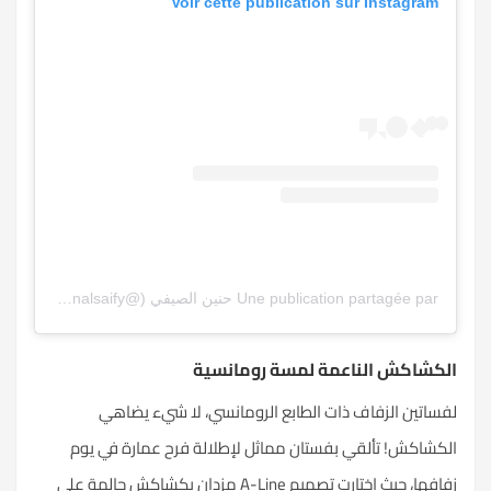
Voir cette publication sur Instagram
Une publication partagée par حنين الصيفي (@haneenalsaify)
الكشاكش الناعمة لمسة رومانسية
لفساتين الزفاف ذات الطابع الرومانسي، لا شيء يضاهي
الكشاكش! تألقي بفستان مماثل لإطلالة فرح عمارة في يوم
زفافها، حيث اختارت تصميم A-Line مزدان بكشاكش حالمة على