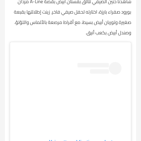
شاهدنا حنين الصيفي تتألق بفستان أبيض بقصة A-Line مزدان
بورود صفراء بارزة، اختارته لحفل صيفي فاخر. زينت إطلالتها بقبعة
صغيرة وتوربان أبيض بسيط، مع أقراط مرصعة بالألماس واللؤلؤ،
وصندل أبيض بكعب أنيق.