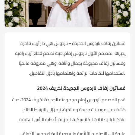
فساتين زفاف ناردوس الجديدة – ناردوس هي دار أزياء فاخرة،
يديرها المصمم الأول ناردوس إمام، حيث تصمم قطع أزياء راقية
وفساتين زفاف محبوكة بجمال وأناقة، وهي معروفة عالميًا
باستخدامها للخامات الرائعة واهتمامها بأدق التفاصيل.
فساتين زفاف ناردوس الجديدة لخريف 2024
قدم المصمم ناردوس إمام مجموعته الجديدة لخريف 2024، حيث
كشف عن موديلات جديدة ومبتكرة، ترمز إلى الارتباط الخالد،
وتذكرنا بالإطلالات الكلاسيكية، المزينة بأغطية الرأس العتيقة.
علاوة إلى التصاميم الأنثوية والعصرية لإرضاء جميع الأذواق.