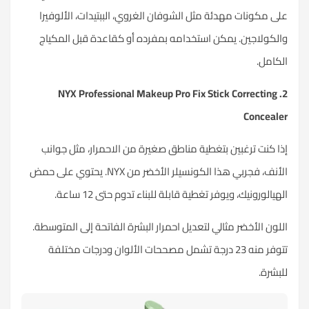
على مكونات مهدئة مثل الشوفان الغروي، الببتيدات، الألوفيرا
والكولاجين. يمكن استخدامه بمفرده أو كقاعدة قبل المكياج
الكامل.
2. NYX Professional Makeup Pro Fix Stick Correcting
Concealer
إذا كنت ترغبين بتغطية مناطق صغيرة من الاحمرار، مثل جوانب
الأنف، فجربي هذا الكونسيلر الأخضر من NYX. يحتوي على حمض
الهيالورونيك، ويوفر تغطية قابلة للبناء تدوم حتى 12 ساعة.
اللون الأخضر مثالي لتعديل احمرار البشرة الفاتحة إلى المتوسطة.
تتوفر منه 23 درجة تشمل مصححات الألوان ودرجات مختلفة
للبشرة.