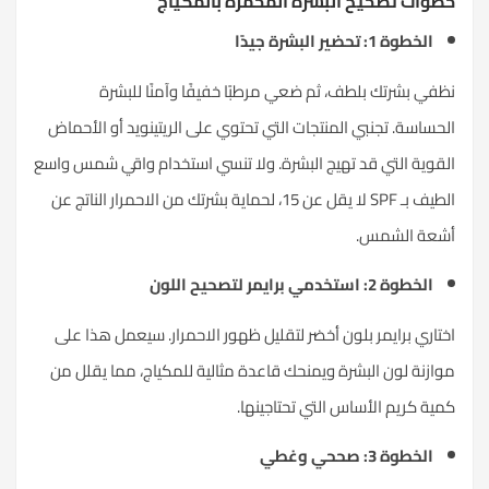
خطوات تصحيح البشرة المحمرة بالمكياج
الخطوة 1: تحضير البشرة جيدًا
نظفي بشرتك بلطف، ثم ضعي مرطبًا خفيفًا وآمنًا للبشرة
الحساسة. تجنبي المنتجات التي تحتوي على الريتينويد أو الأحماض
القوية التي قد تهيج البشرة. ولا تنسي استخدام واقي شمس واسع
الطيف بـ SPF لا يقل عن 15، لحماية بشرتك من الاحمرار الناتج عن
أشعة الشمس.
الخطوة 2: استخدمي برايمر لتصحيح اللون
اختاري برايمر بلون أخضر لتقليل ظهور الاحمرار. سيعمل هذا على
موازنة لون البشرة ويمنحك قاعدة مثالية للمكياج، مما يقلل من
كمية كريم الأساس التي تحتاجينها.
الخطوة 3: صححي وغطي