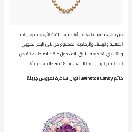
من توقيع Yoko London، يأتيك عقد اللؤلؤ الأومبريه بتدرجاته
الذهبية والبيضاء والرمادية، المصنوع من لآلئ البحر الجنوبي
والتاهيتي. تصميمه الأنيق يلتف حول عنقك ليمنحك هالة من
الفخامة والرقي، بينما الذهب عيار 18 قيراطًا يزيده بريقًا.
خاتم Winston Candy: ألوان ساحرة لعروس جريئة