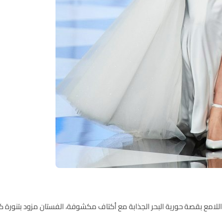
اللامع بقصة حورية البحر الجذابة مع أكتاف مكشوفة، الفستان مزود بتنورة ك