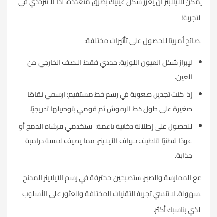
يمكن للآيلاينر أن يعزز شكل عينيك بطرق متعددة، لذا لا تترددي في
التجربة!
نصائح أمريتا للحصول على تأثيرات مختلفة:
لإبراز شكل العيون اللوزية: حددي فقط النصف الخارجي من
العين.
إذا كنت تجدين صعوبة في رسم خط مستقيم: ارسمي نقاطًا
صغيرة على طول خط الرموش ثم قومي بتوصيلها تدريجيًا.
للحصول على إطلالة دخانية ناعمة: استخدمي فرشاة الدمج أو
عودًا قطنيًا لتلطيف حواف الآيلاينر، مما يضيف لمسة درامية
جذابة.
مع الممارسة والصبر، ستصبحين محترفة في رسم الآيلاينر المجنح
بسهولة. لا تنسي تجربة التقنيات المختلفة والعثور على الأسلوب
الذي يناسبك أكثر.