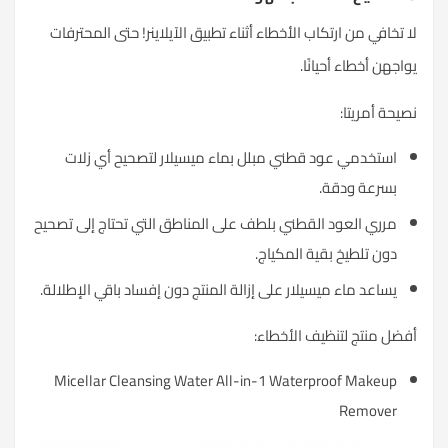
لا تخافي من ارتكاب الأخطاء أثناء تطبيق الآيلاينر! حتى المحترفات
يواجهن أخطاء أحيانًا.
نصيحة أمريتا:
استخدمي عود قطني مبلل بماء ميسيلار لتصحيح أي زلات
بسرعة ودقة.
مرري العود القطني بلطف على المناطق التي تحتاج إلى تصحيح
دون تلطيخ بقية المكياج.
يساعد ماء ميسيلار على إزالة المنتج دون إفساد باقي الإطلالة.
أفضل منتج لتنظيف الأخطاء:
Micellar Cleansing Water All-in-1 Waterproof Makeup
Remove
r