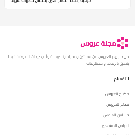
كيفية إخفاء انتفاخ العين بخمس خطوات سهلة
مجلة عروس
كل ما يهم العروس من فساتين ومكياج وتسريحات وآخر صيحات الموضة فيما
يتعلق بالزفاف و مستلزماته
الأقسام
مكياج العروس
نصائح للعروس
فساتين العروس
اعراس المشاهير