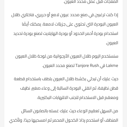
المنتجات قبل عمل محدد العيون.
إذا كنت ترغبين في صنع محدد عيون لامع أو حريري، فاختاري ظلال
العيون البودرة التي تحتوي على جزيئات لامعة. يمكنك أيضًا
استخدام بودرة أحمر الخدود أو بودرة الهايلايت لصنع بودرة تحديد
العيون.
سنستخدم اليوم ظلال العيون الأرجوانية من لوحة
ظلال العيون
Lakme في Tanjore Rush لصنع محدد العيون.
حيث عليك أن تبدئي بكشط ظلال العيون بلطف باستخدام قطعة
قطن نظيفة، ثم انقلي البودرة السائبة إلى وعاء صغير، نظيف
ومعقم قبل الاستخدام لتجنب الالتهابات البكتيرية.
من السهل تعقيم الوعاء حيث عليك غسله بالصابون السائل
المنظف أو استخدم رذاذ الكحول المحمر ثم امسحيها جيدًا. وتأكدي