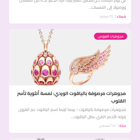
في يوم الزفاف، كل تفصيل صغير يترك أثره الكبير، بدءًا من الفستان
ووصولًا إلى اللمسات...
شيماء
25 سبتمبر
مجوهرات العروس
مجوهرات مرصوفة بالياقوت الوردي: لمسة أنثوية تأسر
القلوب
مجوهرات مرصوفة بالياقوت – بينما ارتبط اسم الياقوت عبر القرون
بلونه الأحمر الناري، يطل الياقوت...
نجاة
31 أغسطس