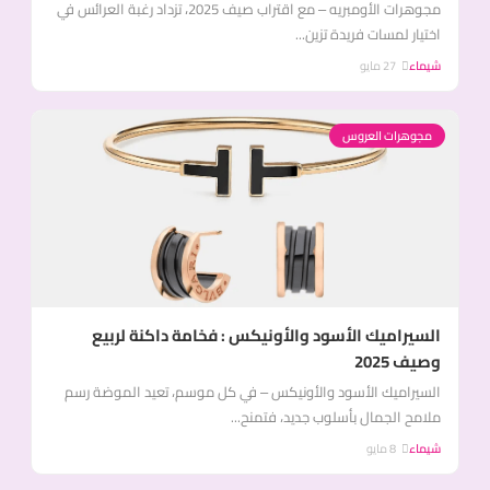
مجوهرات الأومبريه – مع اقتراب صيف 2025، تزداد رغبة العرائس في
اختيار لمسات فريدة تزين...
شيماء
27 مايو
مجوهرات العروس
السيراميك الأسود والأونيكس : فخامة داكنة لربيع
وصيف 2025
السيراميك الأسود والأونيكس – في كل موسم، تعيد الموضة رسم
ملامح الجمال بأسلوب جديد، فتمنح...
شيماء
8 مايو