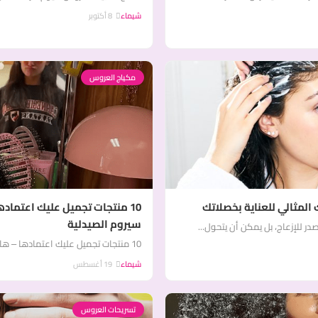
شيماء
8 أكتوبر
مكياج العروس
المثالي للعناية بخصلاتك
10 منتجات تجميل عليك اعتماد
سيروم الصيدلية
 للإزعاج، بل يمكن أن يتحول...
10 منتجات تجميل عليك اعتمادها – ها قد انطلق الموسم الثالث والأخير من مسلسل The...
شيماء
19 أغسطس
تسريحات العروس