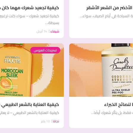
 الأخضر من الشعر الأشقر
كيفية تجعيد شعرك مهما كان 
 السباحة في أيام الصيف، سواء...
كيفية تجعيد شعرك – سواء كنت ترغبين
بسيطة،...
شيماء
14 أبريل
تسريحات العروس
لنصائح الخبراء
كيفية العناية بالشعر الطبيعي ف
فقط، بل يتأثر شعرك أيضًا...
كيفية العناية بالشعر الطبيعي – لا يعان
نجاة
13 يناير