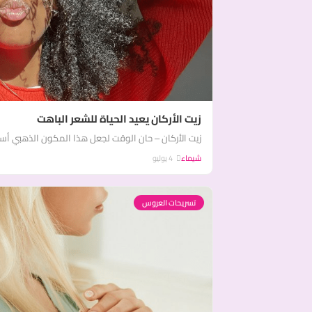
زيت الأركان يعيد الحياة للشعر الباهت
زيت الأركان – حان الوقت لجعل هذا المكون الذهبي أساسً
شيماء
4 يوليو
تسريحات العروس