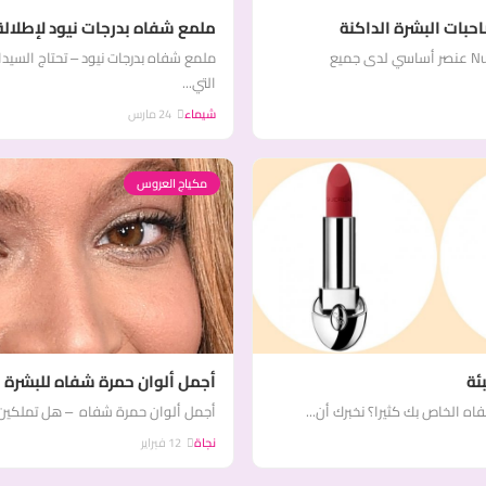
حبات البشرة الداكنة
ملمع شفاه بدرجات نيود لإطلالة
درجات أحمر الشفاه النيود – يعتبر أحمر الشفاه النيود Nude عنصر أساسي لدى جميع
ملمع شفاه بدرجات نيود – تحتاج الس
التي...
شيماء
24 مارس
مكياج العروس
ئة
أجمل ألوان حمرة شفاه للبشرة 
 الخاص بك كثيرا؟ نخبرك أن...
أجمل ألوان حمرة شفاه – هل تملكين بشر
نجاة
12 فبراير