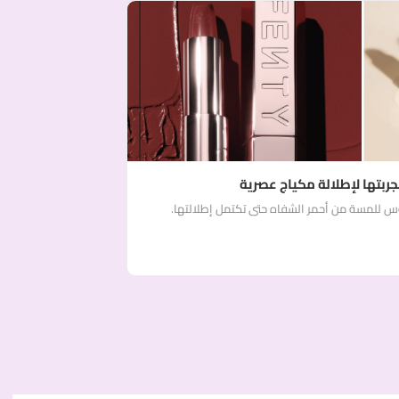
ربتها لإطلالة مكياج عصرية
س للمسة من أحمر الشفاه حتى تكتمل إطلالتها.