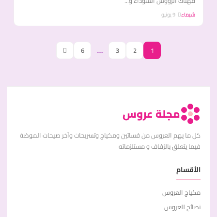
فهناك الرؤوس السوداء و...
شيماء
9 يونيو
6
…
3
2
1
مجلة عروس
كل ما يهم العروس من فساتين ومكياج وتسريحات وآخر صيحات الموضة
فيما يتعلق بالزفاف و مستلزماته
الأقسام
مكياج العروس
نصائح للعروس