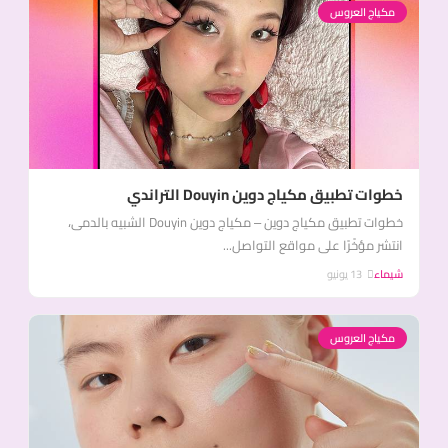
مكياج العروس
خطوات تطبيق مكياج دوين Douyin التراندي
خطوات تطبيق مكياج دوين – مكياج دوين Douyin الشبيه بالدمى،
انتشر مؤخًرًا على مواقع التواصل...
شيماء
13 يونيو
مكياج العروس