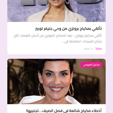
تألقي بمكياج برونزي من وحي جنيفر لوبيز
تألقي بمكياج برونزي – يعد المكياج البرونزي من أجمل النغمات التي
يمكن للسيدات اعتمادها في...
سارة
14 يونيو
مكياج العروس
أخطاء مكياج شائعة في فصل الصيف…تجنبيها!