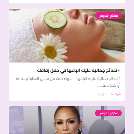
مكياج العروس
4 نصائح جمالية عليك اتباعها في حفل زفافك
4 نصائح جمالية عليك اتباعها – سواء كنت من محبي العناية بجمالك
أو كنت بالكاد...
شيماء
16 يونيو
مكياج العروس