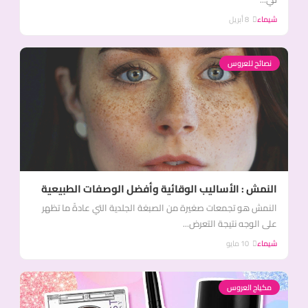
شيماء
8 أبريل
نصائح للعروس
النمش : الأساليب الوقائية وأفضل الوصفات الطبيعية
النمش هو تجمعات صغيرة من الصبغة الجلدية التي عادةً ما تظهر
على الوجه نتيجة التعرض...
شيماء
10 مايو
مكياج العروس