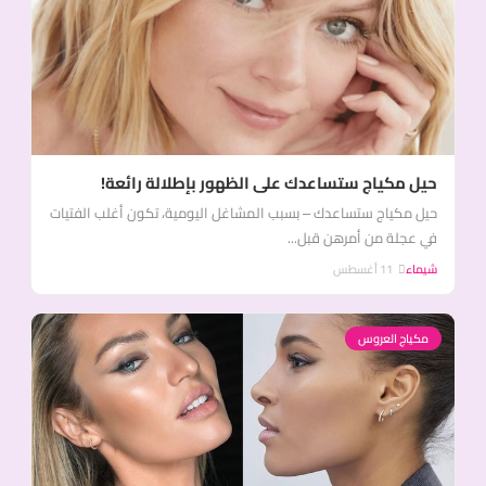
حيل مكياج ستساعدك على الظهور بإطلالة رائعة!
حيل مكياج ستساعدك – بسبب المشاغل اليومية، تكون أغلب الفتيات
في عجلة من أمرهن قبل...
شيماء
11 أغسطس
مكياج العروس