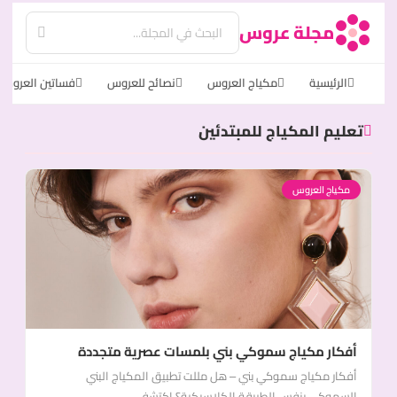
مجلة عروس
الرئيسية
مكياج العروس
نصائح للعروس
فساتين العروس
تعليم المكياج للمبتدئين
مكياج العروس
أفكار مكياج سموكي بني بلمسات عصرية متجددة
أفكار مكياج سموكي بني – هل مللت تطبيق المكياج البني
السموكي بنفس الطريقة الكلاسيكية؟ اكتشفي...