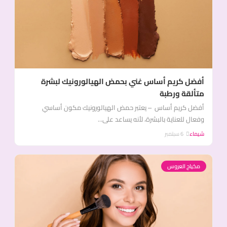
أفضل كريم أساس غني بحمض الهيالورونيك لبشرة
متألقة ورطبة
أفضل كريم أساس – يعتبر حمض الهيالورونيك مكون أساسي
وفعال للعناية بالبشرة، لأنه يساعد على...
شيماء
6 سبتمبر
مكياج العروس