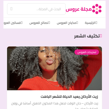
مجلة عروس
الرئيسية
مكياج العروس
نصائح للعروس
فساتين العروس
تكثيف الشعر
تسريحات العروس
زيت الأركان يعيد الحياة للشعر الباهت
زيت الأركان – حان الوقت لجعل هذا المكون الذهبي أساسًا في روتين
العناية بشعرك، هل...