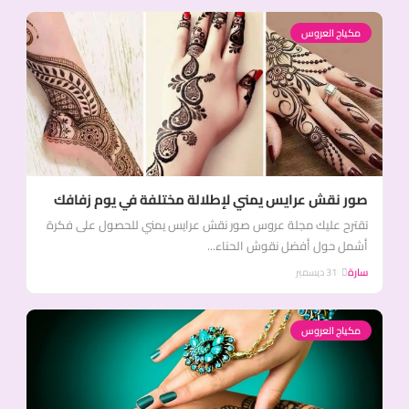
مكياج العروس
صور نقش عرايس يمني لإطلالة مختلفة في يوم زفافك
تقترح عليك مجلة عروس صور نقش عرايس يمني للحصول على فكرة
أشمل حول أفضل نقوش الحناء...
سارة
31 ديسمبر
مكياج العروس