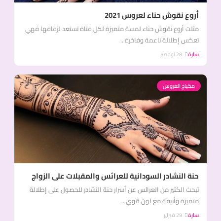
أروع نقوش حناء لعروس 2021
مثلت أروع نقوش حناء لمسة متميزة لكل فتاة تستعد لزفافها فهي
تعكس إطلالة ناعمة وفاخرة...
سارة
28 نوفمبر
مكياج العروس
حنة النشادر السودانية للعرائس والمقبلات على الزواج
تبحث الكثير من العرائس عن أسرار حنة النشادر للحصول على إطلالة
متميزة وأنيقة مع لون قوي...
سارة
29 فبراير