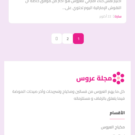
اختيار نقش حناء اماراتي للعروس هو أكثر من موفق خاصة أن
النقوش الإماراتية اليوم تحتوي على...
سارة
22 أكتوبر
2
1
مجلة عروس
كل ما يهم العروس من فساتين ومكياج وتسريحات وآخر صيحات الموضة
فيما يتعلق بالزفاف و مستلزماته
الأقسام
مكياج العروس