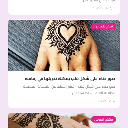
شيماء
29 ديسمبر
نصائح للعروس
صور حناء على شكل قلب يمكنك تجربتها في زفافك
صور حناء على شكل قلب – تعتبر الحناء، من اللمسات المكملة
لإطلالة العروس، لذا ستجدين...
نجاة
29 نوفمبر
مكياج العروس