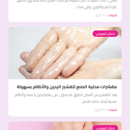
تعاني أغلب السيدات من خشونة وجفاف اليدين مما يمنحهن مظهر
غير ناعم وأنثوي. وفي هذا...
شيماء
15 أبريل
نصائح للعروس
مقشرات محلية الصنع لتقشير اليدين والأظافر بسهولة
يعد التقشير من أفضل الطرق للحصول على بشرة يدين ناعمة وأظافر
صحية أيضا، لذلك نقدم...
شيماء
10 أبريل
نصائح للعروس