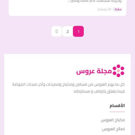
وجريئة ستجعلك أكثر أناقة وتميزا...
سارة
20 ديسمبر
2
1
مجلة عروس
كل ما يهم العروس من فساتين ومكياج وتسريحات وآخر صيحات الموضة
فيما يتعلق بالزفاف و مستلزماته
الأقسام
مكياج العروس
نصائح للعروس