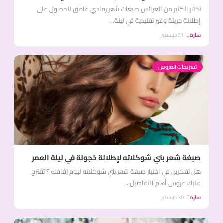
تختار الكثير من العرائس صبغات شعر رمادي غامق للحصول على
إطلالة جريئة وغير تقليدية في ليلة...
سارة
31 ديسمبر
تسريحات العروس
صبغة شعر بني شوكلاته لإطلالة خجولة في ليلة العمر
هل تفكرين في اختيار صبغة شعر بني شوكلاته ليوم زفافك ؟ تقترح
عليك عروس أهم التفاصيل...
سارة
30 ديسمبر