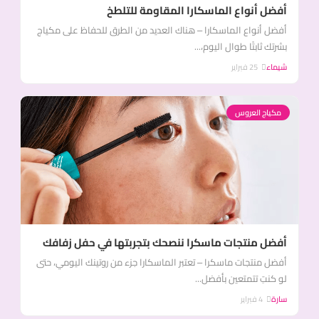
أفضل أنواع الماسكارا المقاومة للتلطخ
أفضل أنواع الماسكارا – هناك العديد من الطرق للحفاظ على مكياج
بشرتك ثابتًا طوال اليوم،...
شيماء
25 فبراير
مكياج العروس
أفضل منتجات ماسكرا ننصحك بتجربتها في حفل زفافك
أفضل منتجات ماسكرا – تعتبر الماسكارا جزء من روتينك اليومي، حتى
لو كنتِ تتمتعين بأفضل...
سارة
4 فبراير