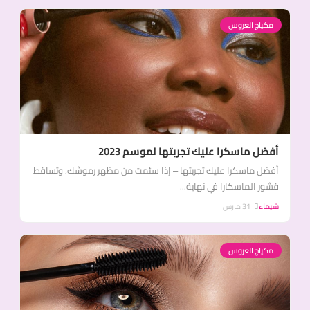
مكياج العروس
أفضل ماسكرا عليك تجربتها لموسم 2023
أفضل ماسكرا عليك تجربتها – إذا سئمت من مظهر رموشك، وتساقط
قشور الماسكارا في نهاية...
شيماء
31 مارس
مكياج العروس