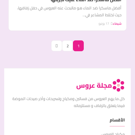
أفضل ماسكرا ضد الماء هو ماتبحث عنه العروس في حفل زفافها،
حيث تختلط المشاعر في...
شيماء
17 يونيو
2
1
مجلة عروس
كل ما يهم العروس من فساتين ومكياج وتسريحات وآخر صيحات الموضة
فيما يتعلق بالزفاف و مستلزماته
الأقسام
مكياج العروس