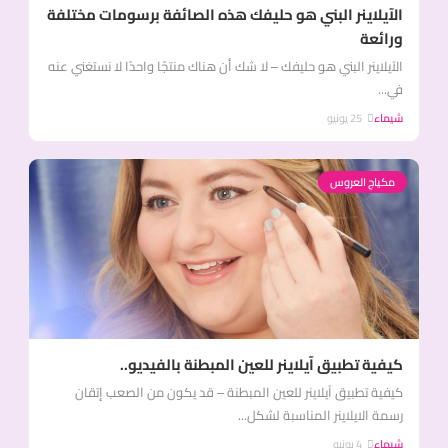
الآيلاينر البني هو حليفك هذه الصائفة برسومات مختلفة
ورائعة
الآيلاينر البني هو حليفك – لا شك أن هناك منتجًا واحدًا لا نستغني عنه
في...
شيماء
25 يونيو
مكياج العروس
كيفية تطبيق آيلاينر للعين المبطنة بالفيديو..
كيفية تطبيق آيلاينر للعين المبطنة – قد يكون من الصعب إتقان
رسمة الايلاينر المناسبة لشكل...
شيماء
4 يونيو