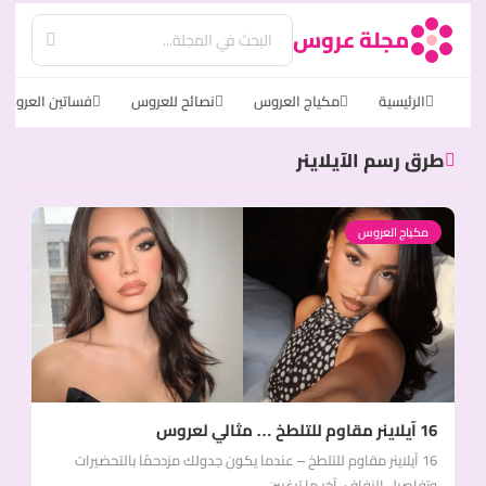
مجلة عروس
الرئيسية
مكياج العروس
نصائح للعروس
فساتين العروس
طرق رسم الآيلاينر
مكياج العروس
16 آيلاينر مقاوم للتلطخ … مثالي لعروس
16 آيلاينر مقاوم للتلطخ – عندما يكون جدولك مزدحمًا بالتحضيرات
وتفاصيل الزفاف، آخر ما ترغبين...