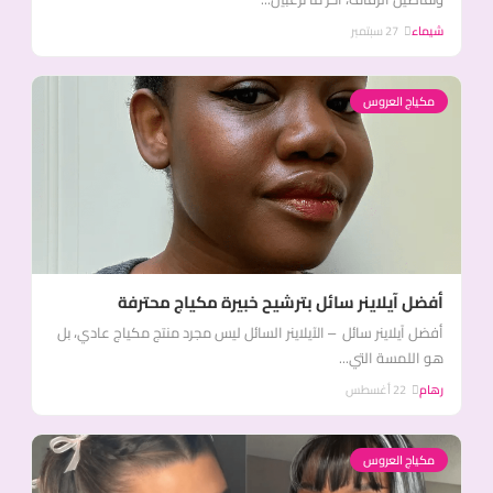
شيماء
27 سبتمبر
مكياج العروس
أفضل آيلاينر سائل بترشيح خبيرة مكياج محترفة
أفضل آيلاينر سائل – الآيلاينر السائل ليس مجرد منتج مكياج عادي، بل
هو اللمسة التي...
رهام
22 أغسطس
مكياج العروس