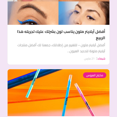
أفضل آيلاينر ملون يناسب لون بشرتك عليك تجربته هذا
الربيع
أفضل آيلاينر ملون – للتغيير من إطلالتك، جمعنا لك أفضل منتجات
آيلاينر ملونة لتحديد العيون...
شيماء
21 مارس
مكياج العروس