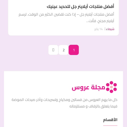
أفضل منتجات آيلاينر جل لتحديد عينيك
أفضل منتجات آيلاينر جل – إذا كنت تقضين الكثير من الوقت، لرسم
آيلاينر مجنح، فأنت...
شيماء
14 يناير
2
1
مجلة عروس
كل ما يهم العروس من فساتين ومكياج وتسريحات وآخر صيحات الموضة
فيما يتعلق بالزفاف و مستلزماته
الأقسام