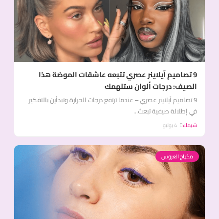
9 تصاميم آيلاينر عصري تتبعه عاشقات الموضة هذا
الصيف: درجات ألوان ستلهمك
9 تصاميم آيلاينر عصري – عندما ترتفع درجات الحرارة وتبدأين بالتفكير
في إطلالة صيفية تبعث...
شيماء
4 يوليو
مكياج العروس