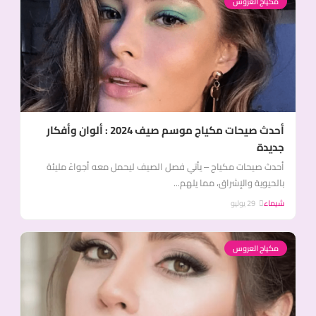
مكياج العروس
أحدث صيحات مكياج موسم صيف 2024 : ألوان وأفكار
جديدة
أحدث صيحات مكياج – يأتي فصل الصيف ليحمل معه أجواءً مليئة
بالحيوية والإشراق، مما يلهم...
شيماء
29 يوليو
مكياج العروس