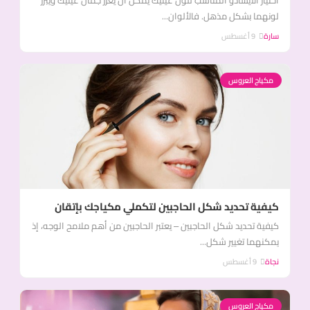
اختيار الأيشادو المناسب للون عينيك يمكن أن يعزز جمال عينيك ويبرز
لونهما بشكل مذهل. فالألوان...
سارة
9 أغسطس
مكياج العروس
كيفية تحديد شكل الحاجبين لتكملي مكياجك بإتقان
كيفية تحديد شكل الحاجبين – يعتبر الحاجبين من أهم ملامح الوجه، إذ
يمكنهما تغيير شكل...
نجاة
9 أغسطس
مكياج العروس