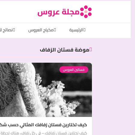
مجلة عروس
الرئيسية
مكياج العروس
نصائح ل
موضة فستان الزفاف
فساتين العروس
كيف تختارين فستان زفافك المثالي حسب ش
كيف تختارين فستان زفافك – في كل زفاف، هناك لحظة سح