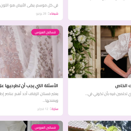
في كل موسم، يبقى الأبيض هو اللون الأ
شيماء
28 يونيو
فساتين العروس
ك الخاص
الأسئلة التي يجب أن تطرحيها 
 تحلمين فيه بأن تكوني في...
يعتبر فستان الزفاف أحد أهم عناصر إ
ويمنحها...
سارة
12 فبراير
فساتين العروس