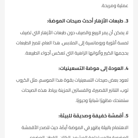
عملية ومريحة.
3. طبعات الأزهار أحدث صيحات الموضة:
لا يمكن أن يمر الربيع والصيف دون طبعات الأزهار التي تضيف
لمسة أنثوية ورومانسية إلى الملابس. هذا العام، تتميز الطبعات
بحجمها الكبير وألوانها الزاهية التي تعكس أجواء الطبيعة.
4. العودة إلى موضة التسعينيات:
تعود بعض صيحات التسعينيات بقوة هذا الموسم، مثل الكروب
توب، التنانير القصيرة، والفساتين المزينة برباط. هذه الصيحات
ستمنحك مظهرًا شبابيًا وحيويًا.
5. أقمشة خفيفة وصديقة للبيئة:
الاهتمام بالبيئة يظهر في الموضة أيضًا، حيث تتصدر الأقمشة
العضوية والمستدامة المشهد. الكتان، القطن العضوي،