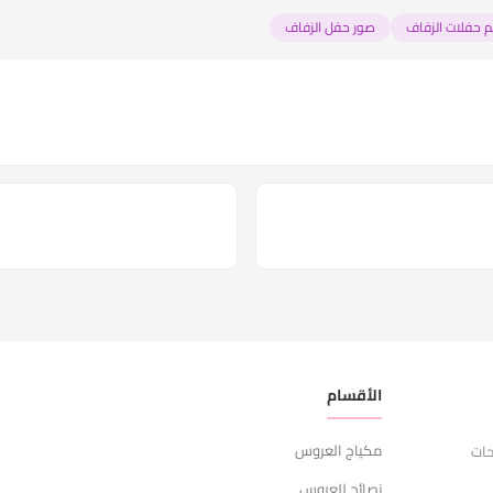
م حفلات الزفاف
صور حفل الزفاف
الأقسام
ر
مكياج العروس
ا
حات
نصائح للعروس