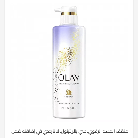
منظف الجسم الرغوي، غني بالريتينول، لا تترددي في إضافته ضمن