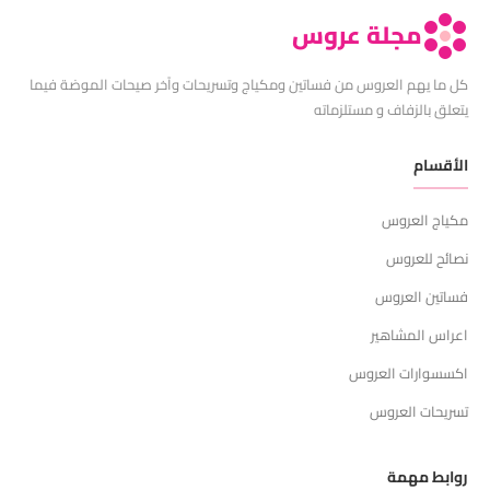
مجلة عروس
كل ما يهم العروس من فساتين ومكياج وتسريحات وآخر صيحات الموضة فيما
يتعلق بالزفاف و مستلزماته
الأقسام
مكياج العروس
نصائح للعروس
فساتين العروس
اعراس المشاهير
اكسسوارات العروس
تسريحات العروس
روابط مهمة