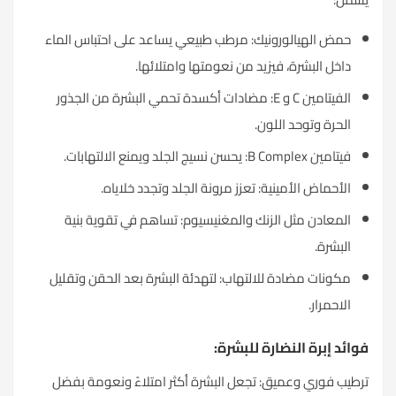
حمض الهيالورونيك: مرطب طبيعي يساعد على احتباس الماء
داخل البشرة، فيزيد من نعومتها وامتلائها.
الفيتامين C و E: مضادات أكسدة تحمي البشرة من الجذور
الحرة وتوحد اللون.
فيتامين B Complex: يحسن نسيج الجلد ويمنع الالتهابات.
الأحماض الأمينية: تعزز مرونة الجلد وتجدد خلاياه.
المعادن مثل الزنك والمغنيسيوم: تساهم في تقوية بنية
البشرة.
مكونات مضادة للالتهاب: لتهدئة البشرة بعد الحقن وتقليل
الاحمرار.
فوائد إبرة النضارة للبشرة:
ترطيب فوري وعميق: تجعل البشرة أكثر امتلاءً ونعومة بفضل