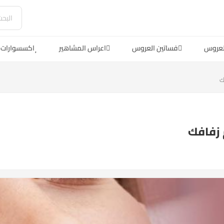
لعروس
فساتين العروس
اعراس المشاهير
اكسسوارات 
ك
 زفافك