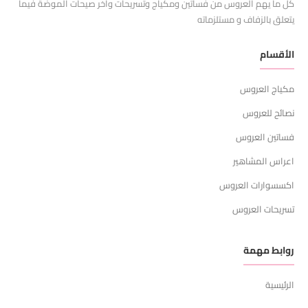
كل ما يهم العروس من فساتين ومكياج وتسريحات وآخر صيحات الموضة فيما
يتعلق بالزفاف و مستلزماته
الأقسام
مكياج العروس
نصائح للعروس
فساتين العروس
اعراس المشاهير
اكسسوارات العروس
تسريحات العروس
روابط مهمة
الرئيسية