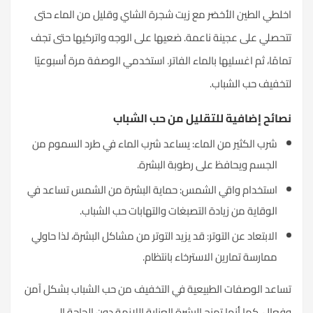
لطي الطين الأخضر مع زيت شجرة الشاي وقليل من الماء حتى
حصلي على عجينة ناعمة. ضعيها على الوجه واتركيها حتى تجف
امًا، ثم اغسليها بالماء الفاتر. استخدمي الوصفة مرة أسبوعيًا
خفيف حب الشباب.
ائح إضافية للتقليل من حب الشباب
شرب الكثير من الماء: يساعد شرب الماء في طرد السموم من
الجسم ويحافظ على رطوبة البشرة.
استخدام واقي الشمس: حماية البشرة من الشمس تساعد في
الوقاية من زيادة التصبغات والتهابات حب الشباب.
الابتعاد عن التوتر: قد يزيد التوتر من مشاكل البشرة، لذا حاولي
ممارسة تمارين الاسترخاء بانتظام.
اعد الوصفات الطبيعية في التخفيف من حب الشباب بشكل آمن
عال، كما أنها تمنح البشرة العناية اللازمة دون الحاجة إلى