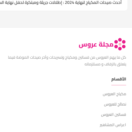
دث صيحات المكياج لنهاية 2024 : إطلالات جريئة ومبتكرة لحفل نهاية السنة
مجلة عروس
ا يهم العروس من فساتين ومكياج وتسريحات وآخر صيحات الموضة فيما
ق بالزفاف و مستلزماته
قسام
اج العروس
ح للعروس
تين العروس
اس المشاهير