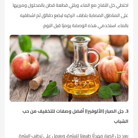
خلطي
خل التفاح
مع الماء، وبللي قطعة قطن بالمحلول ومرريها
ى المناطق المصابة بلطف. اتركيه لبضع دقائق ثم اشطفيه
لماء. استخدمي هذه الوصفة يوميًا قبل النوم.
3. جل الصبار (الألوفيرا) أفضل وصفات للتخفيف من حب
شباب
د جل الصبار مهدئًا طبيعيًا للبشرة، ويعمل على ترطيب البشرة