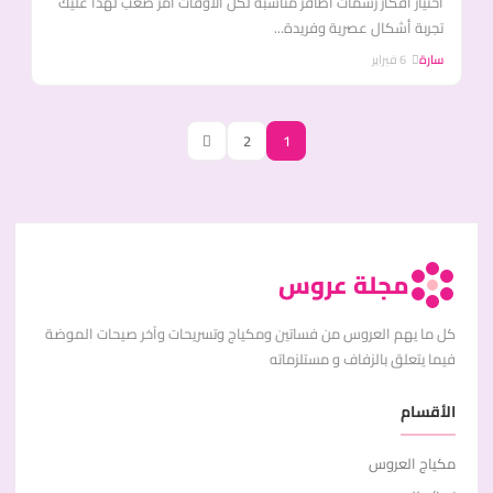
اختيار أفكار رسمات أظافر مناسبة لكل الأوقات أمر صعب لهذا عليك
تجربة أشكال عصرية وفريدة...
سارة
6 فبراير
2
1
مجلة عروس
كل ما يهم العروس من فساتين ومكياج وتسريحات وآخر صيحات الموضة
فيما يتعلق بالزفاف و مستلزماته
الأقسام
مكياج العروس