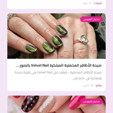
شيماء
10 مايو
مكياج العروس
صيحة الأظافر المخملية المبتكرة Velvet Nail بالصور…
صيحة الأظافر المخملية – فيلفت نيل Velvet Nail هي تقنية جديدة
ومبتكرة في عالم فن...
رهام
18 مارس
مكياج العروس