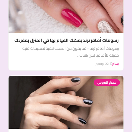
رسومات أظافر ترند يمكنك القيام بها في المنزل بمفردك
رسومات أظافر ترند – قد يكون من الصعب تنفيذ تصميمات فنية
جميلة للأظافر، لكن هناك...
رهام
22 نوفمبر
مكياج العروس